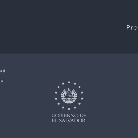
Pre
dad
co