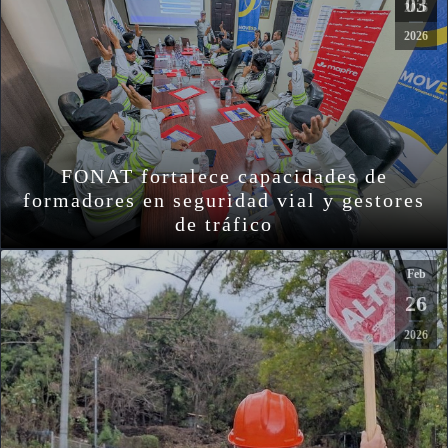
03
2026
2026
FONAT fortalece capacidades de
formadores en seguridad vial y gestores
de tráfico
Feb
26
2026