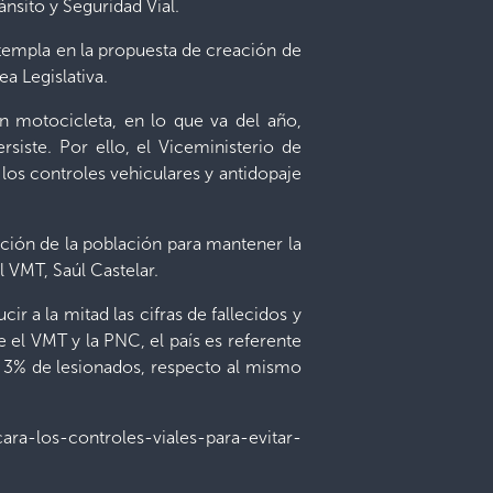
nsito y Seguridad Vial.
ntempla en la propuesta de creación de
ea Legislativa.
en motocicleta, en lo que va del año,
siste. Por ello, el Viceministerio de
 los controles vehiculares y antidopaje
ación de la población para mantener la
l VMT, Saúl Castelar.
r a la mitad las cifras de fallecidos y
re el VMT y la PNC, el país es referente
el 3% de lesionados, respecto al mismo
ra-los-controles-viales-para-evitar-