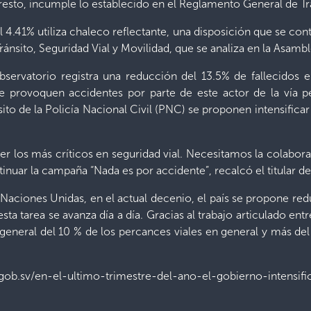
esto, incumple lo establecido en el Reglamento General de Trá
 4.41% utiliza chaleco reflectante, una disposición que se co
ránsito, Seguridad Vial y Movilidad, que se analiza en la Asambl
bservatorio registra una reducción del 13.5% de fallecidos 
e provoquen accidentes por parte de este actor de la vía per
sito de la Policía Nacional Civil (PNC) se proponen intensificar
er los más críticos en seguridad vial. Necesitamos la colabor
ntinuar la campaña “Nada es por accidente”, recalcó el titular de
ciones Unidas, en el actual decenio, el país se propone reduci
esta tarea se avanza día a día. Gracias al trabajo articulado ent
 general del 10 % de los percances viales en general y más d
.sv/en-el-ultimo-trimestre-del-ano-el-gobierno-intensifica