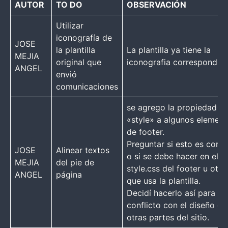
AUTOR
TO DO
OBSERVACIÓN
Utilizar
iconografía de
JOSE
la plantilla
La plantilla ya tiene la
MEJIA
original que
iconografia correspondie
ANGEL
envió
comunicaciones
se agrego la propiedad
«style» a algunos elemen
de footer.
Preguntar si esto es corre
JOSE
Alinear textos
o si se debe hacer en el
MEJIA
del pie de
style.css del footer u otro
ANGEL
página
que usa la plantilla.
Decidí hacerlo así para ev
conflicto con el diseño de
otras partes del sitio.