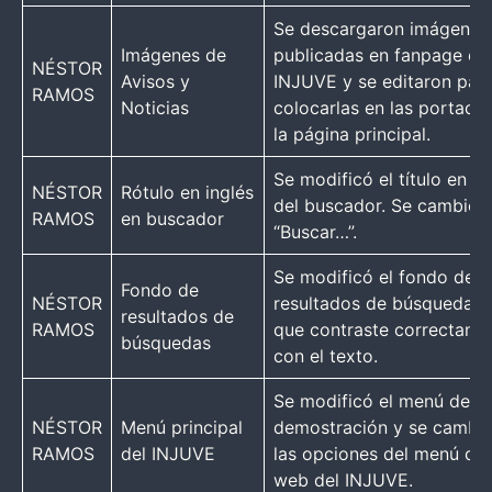
Se descargaron imágenes
Imágenes de
publicadas en fanpage de
NÉSTOR
Avisos y
INJUVE y se editaron par
RAMOS
Noticias
colocarlas en las portada
la página principal.
Se modificó el título en in
NÉSTOR
Rótulo en inglés
del buscador. Se cambió 
RAMOS
en buscador
“Buscar…”.
Se modificó el fondo de l
Fondo de
NÉSTOR
resultados de búsqueda p
resultados de
RAMOS
que contraste correctame
búsquedas
con el texto.
Se modificó el menú de
NÉSTOR
Menú principal
demostración y se cambió
RAMOS
del INJUVE
las opciones del menú del 
web del INJUVE.