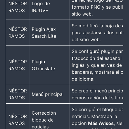
Se recreó logo de INJUVE
NÉSTOR
Logo de
formato PNG y se publicó
RAMOS
INJUVE
sitio web.
Se modificó la hoja de est
NÉSTOR
Plugin Ajax
para ajustarse a los color
RAMOS
Search Lite
del sitio web.
Se configuró plugin para
traducción del español a
NÉSTOR
Plugin
inglés, y que en vez de
RAMOS
GTranslate
banderas, mostrará el có
de idioma.
NÉSTOR
Se creó el menú principal
Menú principal
RAMOS
demostración del sitio we
Se corrigió el bloque de
Corrección
NÉSTOR
noticias. Mostraba la
bloque de
RAMOS
opción
Más Avisos
, siend
noticias