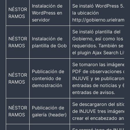
Instalación de
Se instaló WordPress 5.4.1
NÉSTOR
WordPress en
la ubicación
RAMOS
servidor
http://gobierno.urielramo
Se instaló plantilla del
NÉSTOR
Instalación de
Gobierno, así como los pl
RAMOS
plantilla de Gob
requeridos. También se a
el plugin Ajax Search Lite
Se tomaron las imágenes 
Publicación de
PDF de observaciones de
NÉSTOR
contenido de
INJUVE y se publicaron 6
RAMOS
demostración
entradas de noticias y 6
entradas de avisos.
Se descargaron del sitio 
NÉSTOR
Publicación de
de INJUVE tres imágenes 
RAMOS
galería (header)
crear el encabezado anim