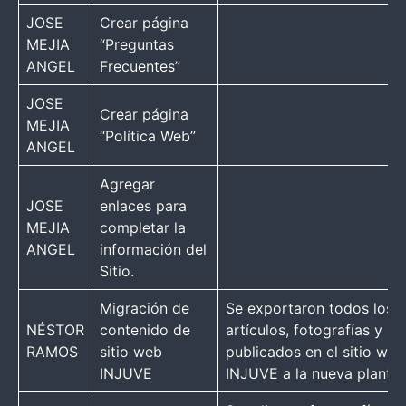
JOSE
Crear página
MEJIA
“Preguntas
ANGEL
Frecuentes”
JOSE
Crear página
MEJIA
“Política Web”
ANGEL
Agregar
JOSE
enlaces para
MEJIA
completar la
ANGEL
información del
Sitio.
Migración de
Se exportaron todos los
NÉSTOR
contenido de
artículos, fotografías y PD
RAMOS
sitio web
publicados en el sitio we
INJUVE
INJUVE a la nueva plantill