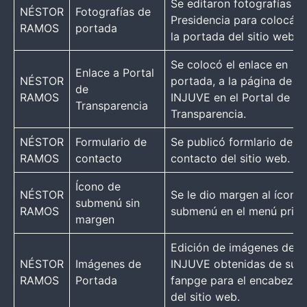
Se editaron fotografías d
NÉSTOR
Fotografías de
Presidencia para colocárl
RAMOS
portada
la portada del sitio web
Se colocó el enlace en
Enlace a Portal
NÉSTOR
portada, a la página de
de
RAMOS
INJUVE en el Portal de
Transparencia
Transparencia.
NÉSTOR
Formulario de
Se publicó formlario de
RAMOS
contacto
contacto del sitio web.
Ícono de
NÉSTOR
Se le dio margen al ícono
submenú sin
RAMOS
submenú en el menú princ
margen
Edición de imágenes de
NÉSTOR
Imágenes de
INJUVE obtenidas de su
RAMOS
Portada
fanpge para el encabeza
del sitio web.