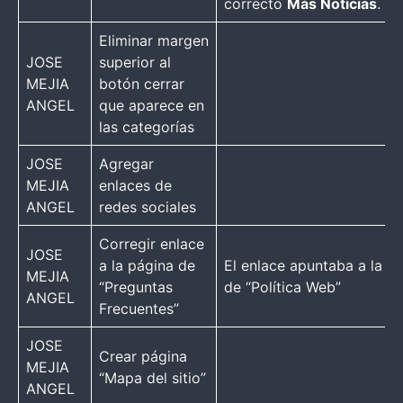
correcto
Más Noticias
.
Eliminar margen
JOSE
superior al
MEJIA
botón cerrar
ANGEL
que aparece en
las categorías
JOSE
Agregar
MEJIA
enlaces de
ANGEL
redes sociales
Corregir enlace
JOSE
a la página de
El enlace apuntaba a la p
MEJIA
“Preguntas
de “Política Web”
ANGEL
Frecuentes”
JOSE
Crear página
MEJIA
“Mapa del sitio”
ANGEL