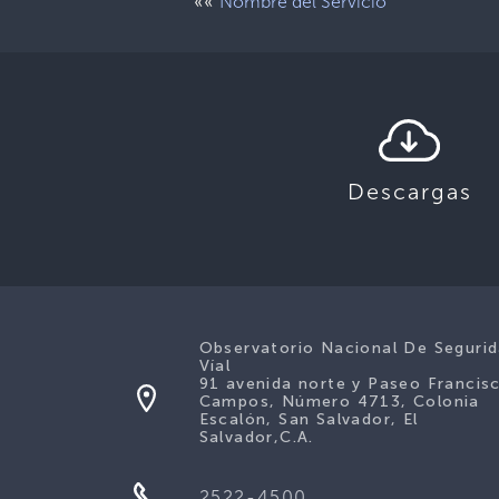
««
Nombre del Servicio
Descargas
Observatorio Nacional De Seguri
Víal
91 avenida norte y Paseo Francis
Campos, Número 4713, Colonia
Escalón, San Salvador, El
Salvador,C.A.
2522-4500