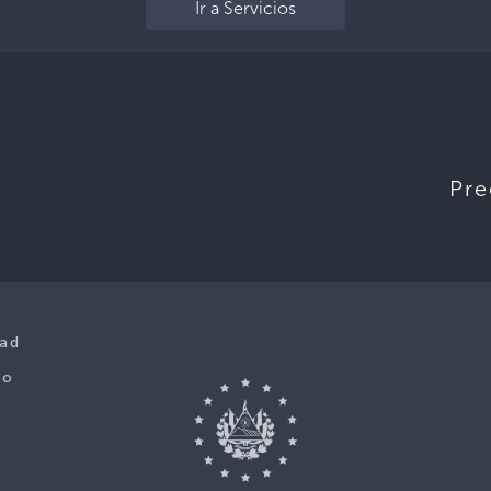
Ir a Servicios
Pre
dad
co