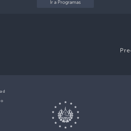
Ir a Programas
Pre
dad
co