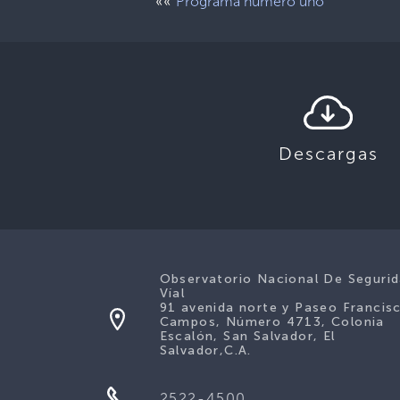
««
Programa número uno
Descargas
Observatorio Nacional De Seguri
Víal
91 avenida norte y Paseo Francis
Campos, Número 4713, Colonia
Escalón, San Salvador, El
Salvador,C.A.
2522-4500