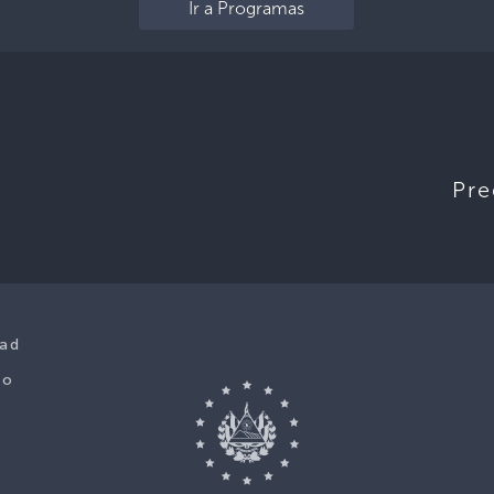
Ir a Programas
Pre
dad
co