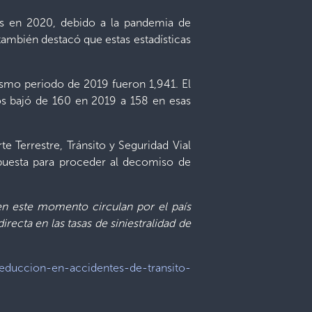
os en 2020, debido a la pandemia de
 también destacó que estas estadísticas
mismo periodo de 2019 fueron 1,941. El
os bajó de 160 en 2019 a 158 en esas
e Terrestre, Tránsito y Seguridad Vial
opuesta para proceder al decomiso de
en este momento circulan por el país
recta en las tasas de siniestralidad de
reduccion-en-accidentes-de-transito-