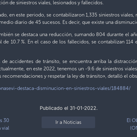
ión de siniestros viales, lesionados y fallecidos.
o, en este periodo, se contabilizaron 1,335 siniestros viales, 
medio diario de 45 sucesos. Es decir, que existe una disminuci
también se destaca una reducción, sumando 804 durante el añ
de 10.7 %. En el caso de los fallecidos, se contabilizan 114 
e accidentes de tránsito, se encuentra arriba la distracción
Actualmente, en este 2022, tenemos un -9.6 de siniestros vial
s recomendaciones y respetar la ley de tránsito», detalló el obs
/onasevi-destaca-disminucion-en-siniestros-viales/184884/
Publicado el 31-01-2022.
as 30
El O
Ir a Noticias
 vial
(O