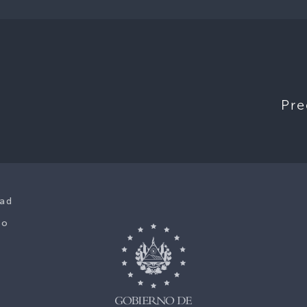
Pre
dad
co