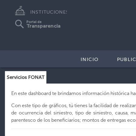
INSTITUCIONES
Portal de
Transparencia
INICIO
PUBLI
Servicios FONAT
En este dashboard te brindamos información histórica hast
Con este tipo de gráficos, tú tienes la facilidad de reali
de ocurrencia del siniestro, tipo de siniestro, causa, 
parentesco de los beneficiarios; montos de entregas ec