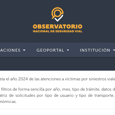
CACIONES
GEOPORTAL
INSTITUCIÓN
a el año 2024 de las atenciones a víctimas por siniestros viale
zar filtros de forma sencilla por año, mes, tipo de trámite, dat
matriz de solicitudes por tipo de usuario y tipo de transporte
onómicas.