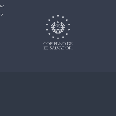
dad
co