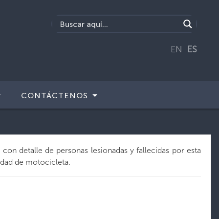
EN
ES
CONTÁCTENOS
 con detalle de personas lesionadas y fallecidas por esta
idad de motocicleta.