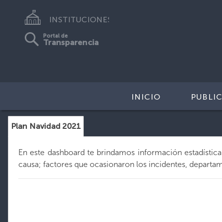
INSTITUCIONES
Portal de
Transparencia
INICIO
PUBLI
Plan Navidad 2021
En este dashboard te brindamos información estadística d
causa; factores que ocasionaron los incidentes, departam