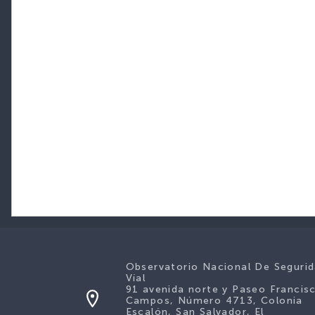
Observatorio Nacional De Seguri
Víal
91 avenida norte y Paseo Francis
Campos, Número 4713, Colonia
Escalón, San Salvador, El